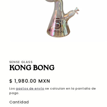
Abrir
elemento
multimedia
1
SENSE GLASS
en
KONG BONG
una
ventana
modal
Precio
$ 1,980.00 MXN
habitual
Los
gastos de envío
se calculan en la pantalla de
pago.
Cantidad