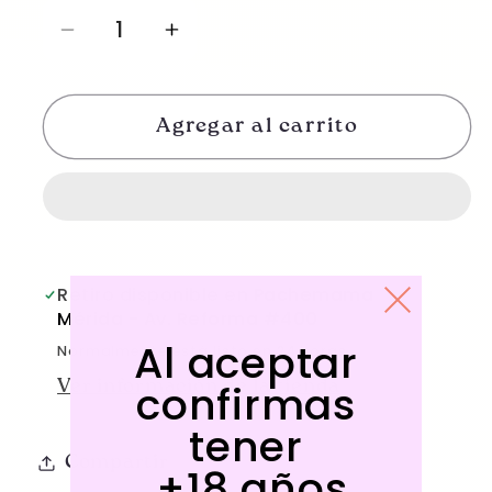
Reducir
Aumentar
cantidad
cantidad
para
para
Agregar al carrito
KONG
KONG
BONG
BONG
Retiro disponible en
Pachemama
Mérida - Av. Reforma #400
Al aceptar
Normalmente está listo en 24 horas
confirmas
Ver información de la tienda
tener
Compartir
+18 años