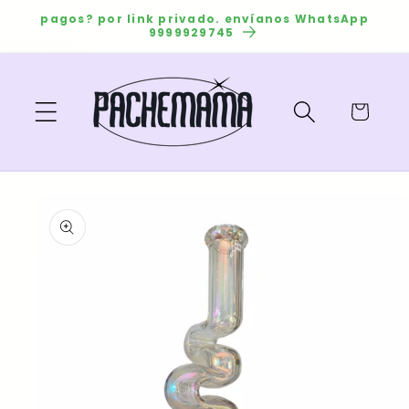
Ir
pagos? por link privado. envíanos WhatsApp
directamente
9999929745
al contenido
Carrito
Ir
directamente
a la
información
del producto